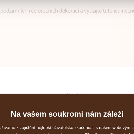
ky podzimních i celoročních dekorací a využijte tuto jedi
Vonekl s.r.o.
420 442
Kšírová 669/261
619 00 Brno
717 438
Na vašem soukromí nám záleží
IČ: 26308002
DIČ: CZ26308002
žíváme k zajištění nejlepší uživatelské zkušenosti s našimi webovými
420 443