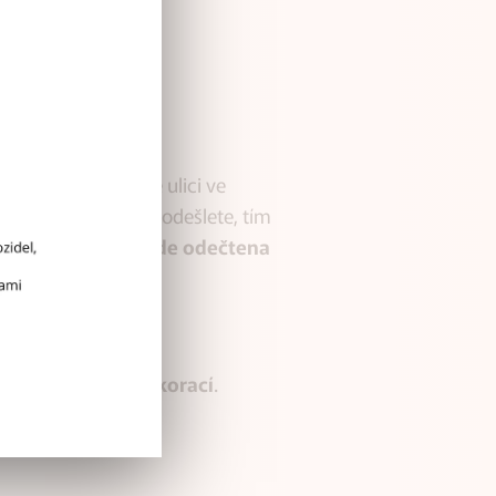
l v Brně na Kšírové ulici ve
ději ale objednávku odešlete, tím
í zboží).
Sleva bude odečtena
kerý sortiment dekorací
.