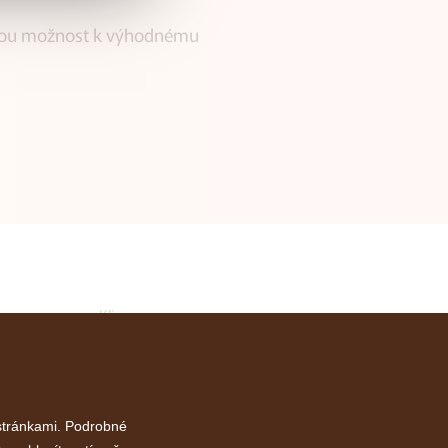
nečnou možnost k výhodnému
Klia.cz
E-shop
Služby
Akce
 stránkami. Podrobné