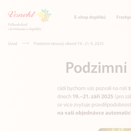
E-shop doplňků
Freshp
Velkoobchod
s květinami a doplňky
Úvod
Podzimní slevový víkend 19.-21. 9. 2025
Podzimní 
rádi bychom vás pozvali na náš
t
dnech
19.–21. září 2025
(pro zá
se více zvyšuje pravděpodobnost
na vaší objednávce automatic