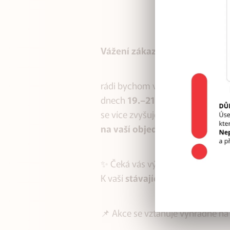
Vážení zákazníci, obchodní pa
rádi bychom vás pozvali na náš
t
dnech
19.–21. září 2025
(pro zá
se více zvyšuje pravděpodobnost
na vaší objednávce automatic
✨ Čeká vás výjimečná příležitost 
K vaší
stávající zákaznické sle
📌 Akce se vztahuje výhradně na