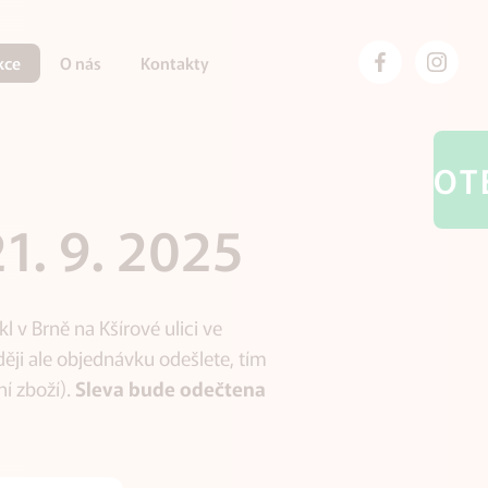
kce
O nás
Kontakty
OT
1. 9. 2025
l v Brně na Kšírové ulici ve
ději ale objednávku odešlete, tím
í zboží).
Sleva bude odečtena