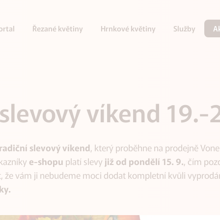
ortal
Řezané květiny
Hrnkové květiny
Služby
A
slevový víkend 19.-2
radiční slevový víkend
, který proběhne na prodejně Vonek
kazníky
e-shopu
platí slevy
již od pondělí 15. 9.
, čím poz
, že vám ji nebudeme moci dodat kompletní kvůli vyprodán
ky.