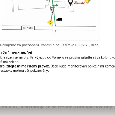
rtneři a milovníci krásných dekorací,
radiční slevový víkend
, který proběhne na prodejně Vonek
kazníky
e-shopu
platí slevy
již od pondělí 15. 9.
, čím poz
, že vám ji nebudeme moci dodat kompletní kvůli vyprodán
ky.
doplnit si zásoby dekorací za ještě lepší ceny.
vě
přidáváme
další zvýhodnění – extra 7 % navíc na veš
 dekorace,
nevztahuje se na řezané a hrnkové květiny
.