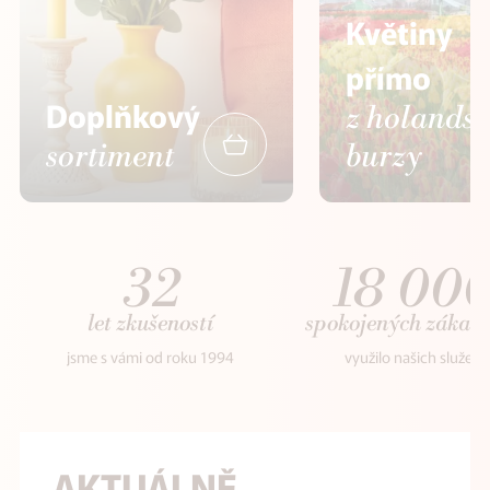
Květiny
přímo
Doplňkový
z holands
sortiment
burzy
32
18 00
let zkušeností
spokojených zákaz
jsme s vámi od roku 1994
využilo našich služeb
AKTUÁLNĚ