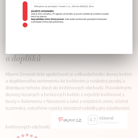
VÁŠ SPOLEHLIVÝ
partner v distribuci květin
a doplňků
Hlavní činností této společnosti je velkoobchodní dovoz květin
a doplňkového sortimentu ke květinám a následný prodej a
distribuce tohoto zboží do květinových obchodů. Pravidelnými
dovozy řezaných a hrnkových květin z největší květinové z
burzy v Aalsmeeru v Nizozemí a také z ostatních zemí, včetně
tuzemska, vytváříme vysoký standard nabídky pro zásobování
květinových obchodů.