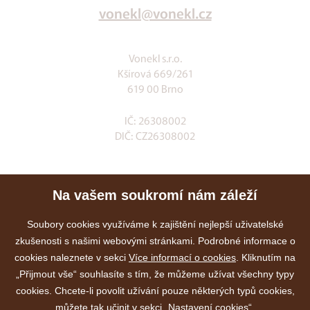
vonekl@vonekl.cz
Vonekl s.r.o.
Kšírová 669/261
619 00 Brno
IČ: 26308002
DIČ: CZ26308002
Klia.cz
Na vašem soukromí nám záleží
E-shop
Služby
Soubory cookies využíváme k zajištění nejlepší uživatelské
zkušenosti s našimi webovými stránkami. Podrobné informace o
Akce
cookies naleznete v sekci
Více informací o cookies
. Kliknutím na
Kontakty
„Přijmout vše“ souhlasíte s tím, že můžeme užívat všechny typy
cookies. Chcete-li povolit užívání pouze některých typů cookies,
můžete tak učinit v sekci „Nastavení cookies“.