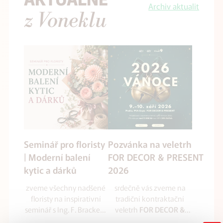
Archiv aktualit
z Voneklu
Seminář pro floristy
Pozvánka na veletrh
| Moderní balení
FOR DECOR & PRESENT
kytic a dárků
2026
zveme všechny nadšené
srdečně vás zveme na
floristy na inspirativní
tradiční kontraktační
seminář s Ing. F. Brackem
veletrh
FOR DECOR &
zaměřený na balení kytic
který se uskuteční
PRESENT 2026
,
ve