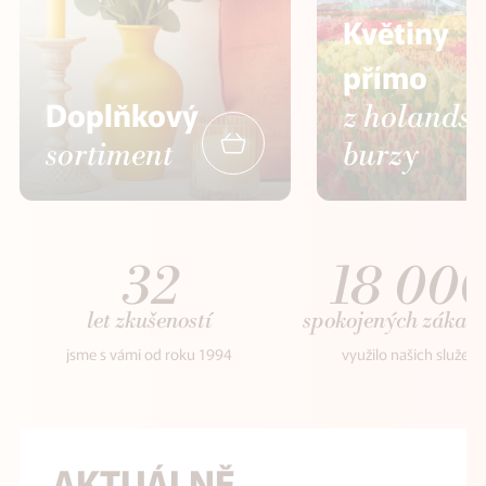
Květiny
přímo
Doplňkový
z holands
sortiment
burzy
32
18 00
let zkušeností
spokojených zákaz
jsme s vámi od roku 1994
využilo našich služeb
AKTUÁLNĚ