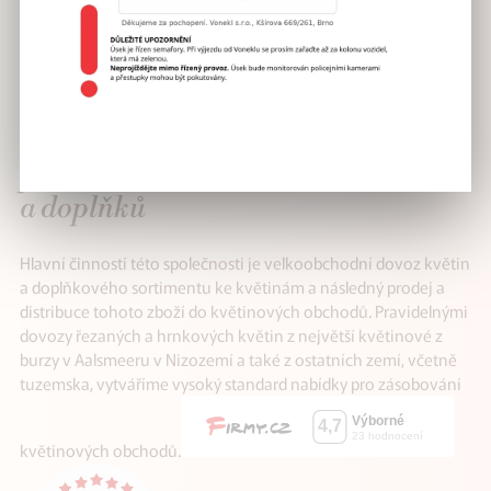
VÁŠ SPOLEHLIVÝ
partner v distribuci květin
a doplňků
Hlavní činností této společnosti je velkoobchodní dovoz květin
a doplňkového sortimentu ke květinám a následný prodej a
distribuce tohoto zboží do květinových obchodů. Pravidelnými
dovozy řezaných a hrnkových květin z největší květinové z
burzy v Aalsmeeru v Nizozemí a také z ostatních zemí, včetně
tuzemska, vytváříme vysoký standard nabídky pro zásobování
květinových obchodů.