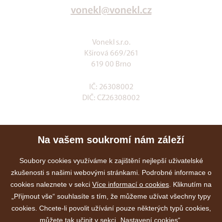
vonekl@vonekl.cz
Vonekl s.r.o.
Kšírová 669/261
619 00 Brno
IČ: 26308002
DIČ: CZ26308002
Klia.cz
Na vašem soukromí nám záleží
E-shop
Služby
Soubory cookies využíváme k zajištění nejlepší uživatelské
zkušenosti s našimi webovými stránkami. Podrobné informace o
Akce
cookies naleznete v sekci
Více informací o cookies
. Kliknutím na
Kontakty
„Přijmout vše“ souhlasíte s tím, že můžeme užívat všechny typy
cookies. Chcete-li povolit užívání pouze některých typů cookies,
můžete tak učinit v sekci „Nastavení cookies“.