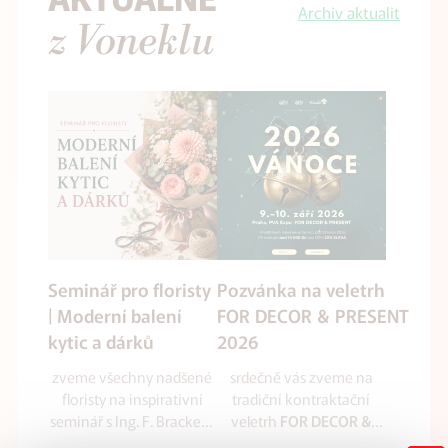
Archiv aktualit
z Voneklu
Seminář pro floristy
Pozvánka na veletrh
| Moderní balení
FOR DECOR & PRESENT
kytic a dárků
2026
zveme všechny nadšené
srdečně vás zveme na
floristy na inspirativní
tradiční kontraktační
seminář s Ing. F. Brackem
veletrh
FOR DECOR &
zaměřený na balení kytic
který se uskuteční
PRESENT 2026
,
ve