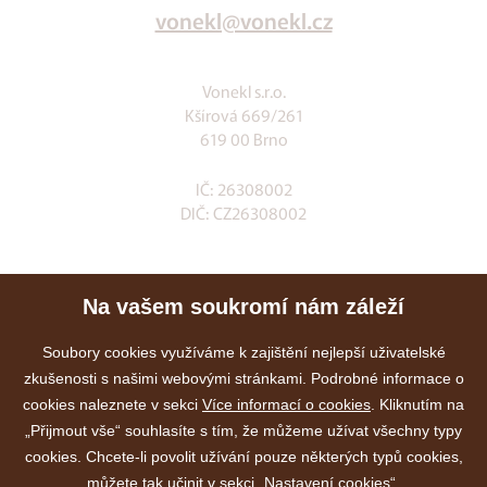
vonekl@vonekl.cz
Vonekl s.r.o.
Kšírová 669/261
619 00 Brno
IČ: 26308002
DIČ: CZ26308002
Klia.cz
Na vašem soukromí nám záleží
E-shop
Služby
Soubory cookies využíváme k zajištění nejlepší uživatelské
zkušenosti s našimi webovými stránkami. Podrobné informace o
Akce
cookies naleznete v sekci
Více informací o cookies
. Kliknutím na
Kontakty
„Přijmout vše“ souhlasíte s tím, že můžeme užívat všechny typy
cookies. Chcete-li povolit užívání pouze některých typů cookies,
můžete tak učinit v sekci „Nastavení cookies“.