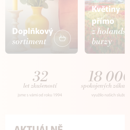
Květiny
přímo
Doplňkový
z holands
sortiment
burzy
32
18 00
let zkušeností
spokojených zákaz
jsme s vámi od roku 1994
využilo našich služeb
AKTUÁLNĚ