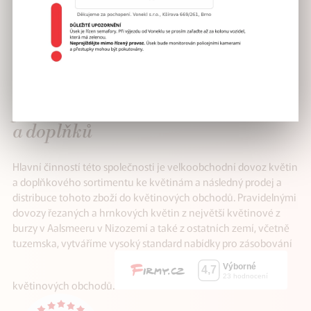
VÁŠ SPOLEHLIVÝ
partner v distribuci květin
a doplňků
Hlavní činností této společnosti je velkoobchodní dovoz květin
a doplňkového sortimentu ke květinám a následný prodej a
distribuce tohoto zboží do květinových obchodů. Pravidelnými
dovozy řezaných a hrnkových květin z největší květinové z
burzy v Aalsmeeru v Nizozemí a také z ostatních zemí, včetně
tuzemska, vytváříme vysoký standard nabídky pro zásobování
květinových obchodů.