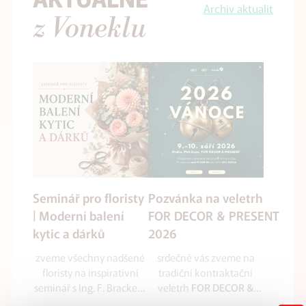
Archiv aktualit
z Voneklu
Seminář pro floristy
Pozvánka na veletrh
| Moderní balení
FOR DECOR & PRESENT
kytic a dárků
2026
zveme všechny nadšené
srdečně vás zveme na
floristy na inspirativní
tradiční kontraktační
seminář s Ing. F. Brackem
veletrh
FOR DECOR &
zaměřený na balení kytic
který se uskuteční
PRESENT 2026
,
ve