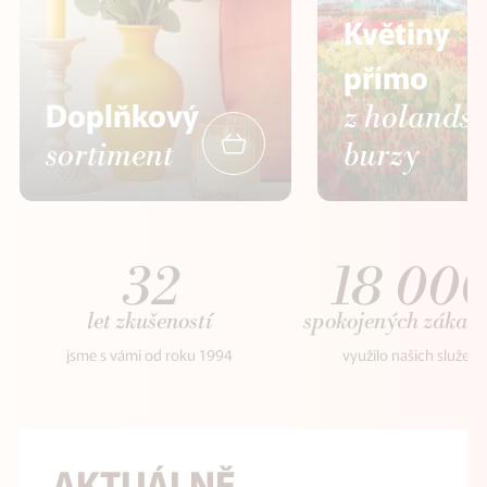
Květiny
přímo
Doplňkový
z holands
sortiment
burzy
32
18 00
let zkušeností
spokojených zákaz
jsme s vámi od roku 1994
využilo našich služeb
AKTUÁLNĚ