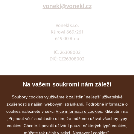
vonekl@vonekl.cz
Vonekl s.r.o.
Kšírová 669/261
619 00 Brno
IČ: 26308002
DIČ: CZ26308002
Klia.cz
Na vašem soukromí nám záleží
E-shop
Služby
Soubory cookies využíváme k zajištění nejlepší uživatelské
zkušenosti s našimi webovými stránkami. Podrobné informace o
Akce
cookies naleznete v sekci
Více informací o cookies
. Kliknutím na
Kontakty
„Přijmout vše“ souhlasíte s tím, že můžeme užívat všechny typy
cookies. Chcete-li povolit užívání pouze některých typů cookies,
můžete tak učinit v sekci „Nastavení cookies“.