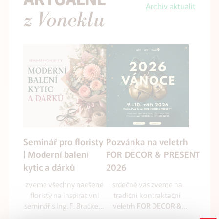
Archiv aktualit
z Voneklu
Seminář pro floristy
Pozvánka na veletrh
| Moderní balení
FOR DECOR & PRESENT
kytic a dárků
2026
zveme všechny nadšené
srdečně vás zveme na
floristy na inspirativní
tradiční kontraktační
seminář s Ing. F. Brackem
veletrh
FOR DECOR &
zaměřený na balení kytic
který se uskuteční
PRESENT 2026
,
ve