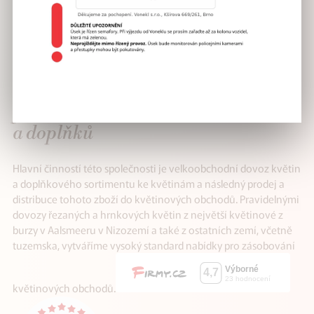
VÁŠ SPOLEHLIVÝ
partner v distribuci květin
a doplňků
Hlavní činností této společnosti je velkoobchodní dovoz květin
a doplňkového sortimentu ke květinám a následný prodej a
distribuce tohoto zboží do květinových obchodů. Pravidelnými
dovozy řezaných a hrnkových květin z největší květinové z
burzy v Aalsmeeru v Nizozemí a také z ostatních zemí, včetně
tuzemska, vytváříme vysoký standard nabídky pro zásobování
květinových obchodů.