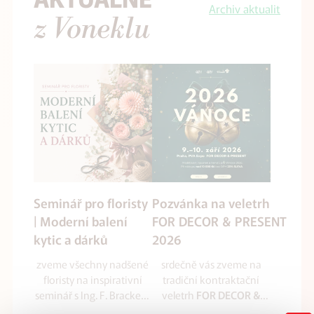
Archiv aktualit
z Voneklu
Seminář pro floristy
Pozvánka na veletrh
| Moderní balení
FOR DECOR & PRESENT
kytic a dárků
2026
zveme všechny nadšené
srdečně vás zveme na
floristy na inspirativní
tradiční kontraktační
seminář s Ing. F. Brackem
veletrh
FOR DECOR &
zaměřený na balení kytic
který se uskuteční
PRESENT 2026
,
ve