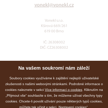
vonekl@vonekl.cz
Vonekl s.r.o.
Kšírová 669/261
619 00 Brno
IČ: 26308002
DIČ: CZ26308002
Klia.cz
Na vašem soukromí nám záleží
E-shop
Služby
Soubory cookies využíváme k zajištění nejlepší uživatelské
zkušenosti s našimi webovými stránkami. Podrobné informace o
Akce
cookies naleznete v sekci
Více informací o cookies
. Kliknutím na
Kontakty
„Přijmout vše“ souhlasíte s tím, že můžeme užívat všechny typy
cookies. Chcete-li povolit užívání pouze některých typů cookies,
můžete tak učinit v sekci „Nastavení cookies“.