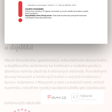
VÁŠ SPOLEHLIVÝ
partner v distribuci květin
a doplňků
Hlavní činností této společnosti je velkoobchodní dovoz květin
a doplňkového sortimentu ke květinám a následný prodej a
distribuce tohoto zboží do květinových obchodů. Pravidelnými
dovozy řezaných a hrnkových květin z největší květinové z
burzy v Aalsmeeru v Nizozemí a také z ostatních zemí, včetně
tuzemska, vytváříme vysoký standard nabídky pro zásobování
květinových obchodů.