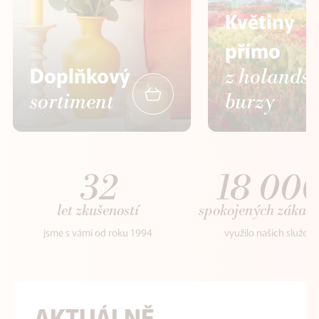
Květiny
přímo
Doplňkový
z holands
sortiment
burzy
32
18 00
let zkušeností
spokojených zákaz
jsme s vámi od roku 1994
využilo našich služeb
AKTUÁLNĚ