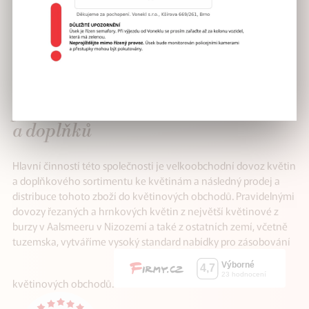
VÁŠ SPOLEHLIVÝ
partner v distribuci květin
a doplňků
Hlavní činností této společnosti je velkoobchodní dovoz květin
a doplňkového sortimentu ke květinám a následný prodej a
distribuce tohoto zboží do květinových obchodů. Pravidelnými
dovozy řezaných a hrnkových květin z největší květinové z
burzy v Aalsmeeru v Nizozemí a také z ostatních zemí, včetně
tuzemska, vytváříme vysoký standard nabídky pro zásobování
květinových obchodů.