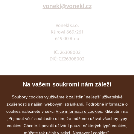
vonekl@vonekl.cz
Vonekl s.r.o.
Kšírová 669/261
619 00 Brno
IČ: 26308002
DIČ: CZ26308002
Klia.cz
Na vašem soukromí nám záleží
E-shop
Služby
Soubory cookies využíváme k zajištění nejlepší uživatelské
zkušenosti s našimi webovými stránkami. Podrobné informace o
Akce
cookies naleznete v sekci
Více informací o cookies
. Kliknutím na
Kontakty
„Přijmout vše“ souhlasíte s tím, že můžeme užívat všechny typy
cookies. Chcete-li povolit užívání pouze některých typů cookies,
můžete tak učinit v sekci „Nastavení cookies“.