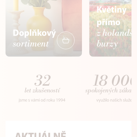
Květiny
přímo
Doplňkový
z holands
sortiment
burzy
32
18 00
let zkušeností
spokojených zákaz
jsme s vámi od roku 1994
využilo našich služeb
AKTUÁLNĚ