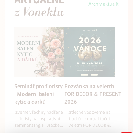
Archiv aktualit
z Voneklu
Seminář pro floristy
Pozvánka na veletrh
| Moderní balení
FOR DECOR & PRESENT
kytic a dárků
2026
zveme všechny nadšené
srdečně vás zveme na
floristy na inspirativní
tradiční kontraktační
seminář s Ing. F. Brackem
veletrh
FOR DECOR &
zaměřený na balení kytic
který se uskuteční
PRESENT 2026
,
ve