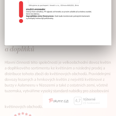
VÁŠ SPOLEHLIVÝ
partner v distribuci květin
a doplňků
Hlavní činností této společnosti je velkoobchodní dovoz květin
a doplňkového sortimentu ke květinám a následný prodej a
distribuce tohoto zboží do květinových obchodů. Pravidelnými
dovozy řezaných a hrnkových květin z největší květinové z
burzy v Aalsmeeru v Nizozemí a také z ostatních zemí, včetně
tuzemska, vytváříme vysoký standard nabídky pro zásobování
květinových obchodů.