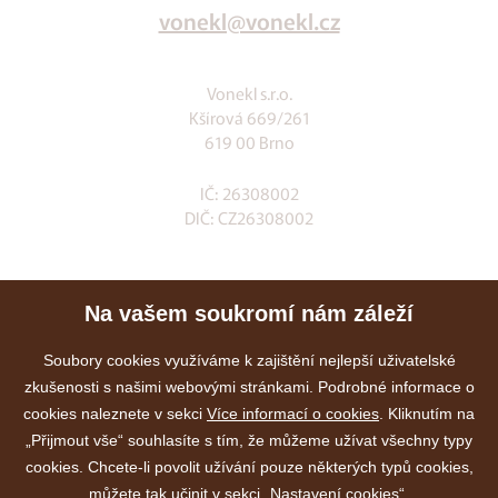
vonekl@vonekl.cz
Vonekl s.r.o.
Kšírová 669/261
619 00 Brno
IČ: 26308002
DIČ: CZ26308002
Klia.cz
Na vašem soukromí nám záleží
E-shop
Služby
Soubory cookies využíváme k zajištění nejlepší uživatelské
zkušenosti s našimi webovými stránkami. Podrobné informace o
Akce
cookies naleznete v sekci
Více informací o cookies
. Kliknutím na
Kontakty
„Přijmout vše“ souhlasíte s tím, že můžeme užívat všechny typy
cookies. Chcete-li povolit užívání pouze některých typů cookies,
můžete tak učinit v sekci „Nastavení cookies“.