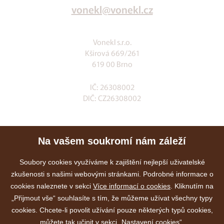
vonekl@vonekl.cz
Vonekl s.r.o.
Kšírová 669/261
619 00 Brno
IČ: 26308002
DIČ: CZ26308002
Klia.cz
Na vašem soukromí nám záleží
E-shop
Služby
Soubory cookies využíváme k zajištění nejlepší uživatelské
zkušenosti s našimi webovými stránkami. Podrobné informace o
Akce
cookies naleznete v sekci
Více informací o cookies
. Kliknutím na
Kontakty
„Přijmout vše“ souhlasíte s tím, že můžeme užívat všechny typy
cookies. Chcete-li povolit užívání pouze některých typů cookies,
můžete tak učinit v sekci „Nastavení cookies“.