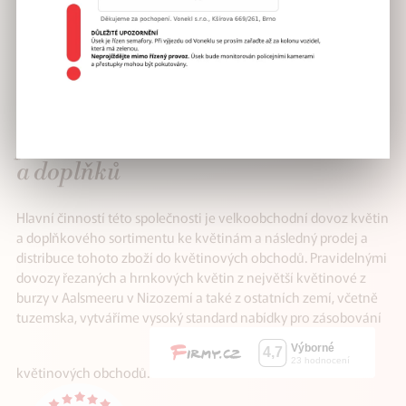
VÁŠ SPOLEHLIVÝ
partner v distribuci květin
a doplňků
Hlavní činností této společnosti je velkoobchodní dovoz květin
a doplňkového sortimentu ke květinám a následný prodej a
distribuce tohoto zboží do květinových obchodů. Pravidelnými
dovozy řezaných a hrnkových květin z největší květinové z
burzy v Aalsmeeru v Nizozemí a také z ostatních zemí, včetně
tuzemska, vytváříme vysoký standard nabídky pro zásobování
květinových obchodů.