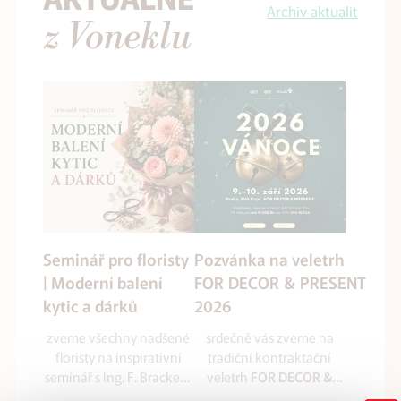
Archiv aktualit
z Voneklu
Seminář pro floristy
Pozvánka na veletrh
| Moderní balení
FOR DECOR & PRESENT
kytic a dárků
2026
zveme všechny nadšené
srdečně vás zveme na
floristy na inspirativní
tradiční kontraktační
seminář s Ing. F. Brackem
veletrh
FOR DECOR &
zaměřený na balení kytic
který se uskuteční
PRESENT 2026
,
ve