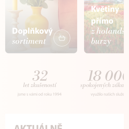
Květiny
přímo
Doplňkový
z holands
sortiment
burzy
32
18 00
let zkušeností
spokojených zákaz
jsme s vámi od roku 1994
využilo našich služeb
AKTUÁLNĚ