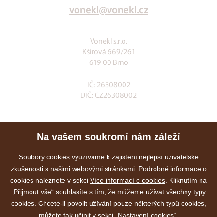
vonekl@vonekl.cz
Vonekl s.r.o.
Kšírová 669/261
619 00 Brno
IČ: 26308002
DIČ: CZ26308002
Klia.cz
Na vašem soukromí nám záleží
E-shop
Služby
Soubory cookies využíváme k zajištění nejlepší uživatelské
zkušenosti s našimi webovými stránkami. Podrobné informace o
Akce
cookies naleznete v sekci
Více informací o cookies
. Kliknutím na
Kontakty
„Přijmout vše“ souhlasíte s tím, že můžeme užívat všechny typy
cookies. Chcete-li povolit užívání pouze některých typů cookies,
můžete tak učinit v sekci „Nastavení cookies“.