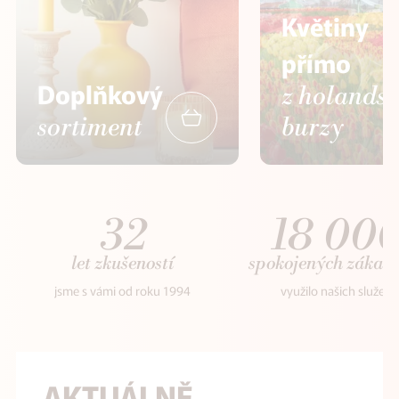
Květiny
přímo
Doplňkový
z holands
sortiment
burzy
32
18 00
let zkušeností
spokojených zákaz
jsme s vámi od roku 1994
využilo našich služeb
AKTUÁLNĚ