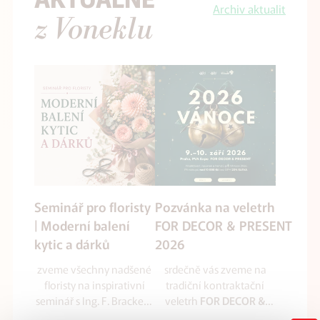
Archiv aktualit
z Voneklu
Seminář pro floristy
Pozvánka na veletrh
| Moderní balení
FOR DECOR & PRESENT
kytic a dárků
2026
zveme všechny nadšené
srdečně vás zveme na
floristy na inspirativní
tradiční kontraktační
seminář s Ing. F. Brackem
veletrh
FOR DECOR &
zaměřený na balení kytic
který se uskuteční
PRESENT 2026
,
ve