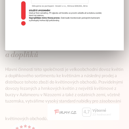
VÁŠ SPOLEHLIVÝ
partner v distribuci květin
a doplňků
Hlavní činností této společnosti je velkoobchodní dovoz květin
a doplňkového sortimentu ke květinám a následný prodej a
distribuce tohoto zboží do květinových obchodů. Pravidelnými
dovozy řezaných a hrnkových květin z největší květinové z
burzy v Aalsmeeru v Nizozemí a také z ostatních zemí, včetně
tuzemska, vytváříme vysoký standard nabídky pro zásobování
květinových obchodů.