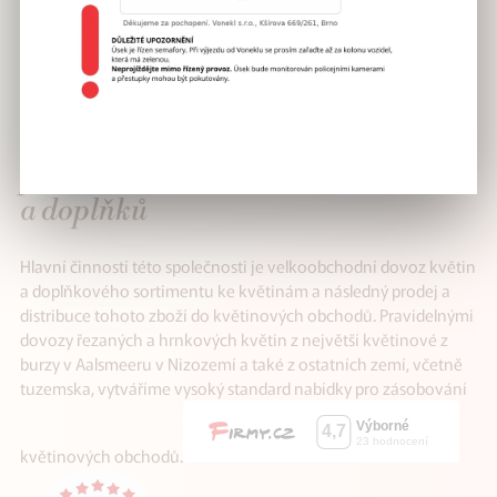
VÁŠ SPOLEHLIVÝ
partner v distribuci květin
a doplňků
Hlavní činností této společnosti je velkoobchodní dovoz květin
a doplňkového sortimentu ke květinám a následný prodej a
distribuce tohoto zboží do květinových obchodů. Pravidelnými
dovozy řezaných a hrnkových květin z největší květinové z
burzy v Aalsmeeru v Nizozemí a také z ostatních zemí, včetně
tuzemska, vytváříme vysoký standard nabídky pro zásobování
květinových obchodů.