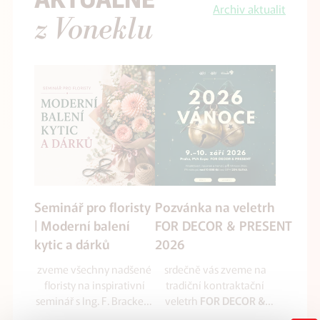
Archiv aktualit
z Voneklu
Seminář pro floristy
Pozvánka na veletrh
| Moderní balení
FOR DECOR & PRESENT
kytic a dárků
2026
zveme všechny nadšené
srdečně vás zveme na
floristy na inspirativní
tradiční kontraktační
seminář s Ing. F. Brackem
veletrh
FOR DECOR &
zaměřený na balení kytic
který se uskuteční
PRESENT 2026
,
ve