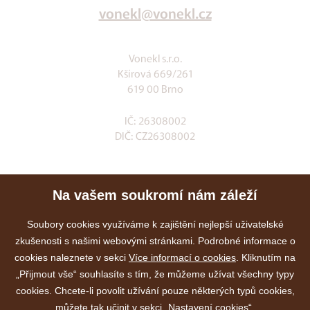
vonekl@vonekl.cz
Vonekl s.r.o.
Kšírová 669/261
619 00 Brno
IČ: 26308002
DIČ: CZ26308002
Klia.cz
Na vašem soukromí nám záleží
E-shop
Služby
Soubory cookies využíváme k zajištění nejlepší uživatelské
zkušenosti s našimi webovými stránkami. Podrobné informace o
Akce
cookies naleznete v sekci
Více informací o cookies
. Kliknutím na
Kontakty
„Přijmout vše“ souhlasíte s tím, že můžeme užívat všechny typy
cookies. Chcete-li povolit užívání pouze některých typů cookies,
můžete tak učinit v sekci „Nastavení cookies“.