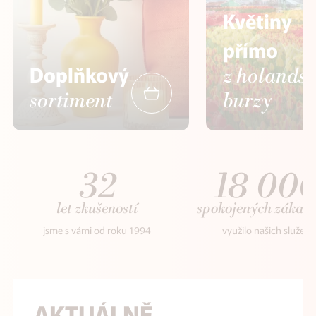
Květiny
přímo
Doplňkový
z holands
sortiment
burzy
32
18 00
let zkušeností
spokojených zákaz
jsme s vámi od roku 1994
využilo našich služeb
AKTUÁLNĚ