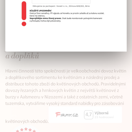
VÁŠ SPOLEHLIVÝ
partner v distribuci květin
a doplňků
Hlavní činností této společnosti je velkoobchodní dovoz květin
a doplňkového sortimentu ke květinám a následný prodej a
distribuce tohoto zboží do květinových obchodů. Pravidelnými
dovozy řezaných a hrnkových květin z největší květinové z
burzy v Aalsmeeru v Nizozemí a také z ostatních zemí, včetně
tuzemska, vytváříme vysoký standard nabídky pro zásobování
květinových obchodů.