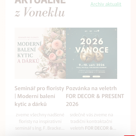
Archiv aktualit
z Voneklu
Seminář pro floristy
Pozvánka na veletrh
| Moderní balení
FOR DECOR & PRESENT
kytic a dárků
2026
zveme všechny nadšené
srdečně vás zveme na
floristy na inspirativní
tradiční kontraktační
seminář s Ing. F. Brackem
veletrh
FOR DECOR &
zaměřený na balení kytic
který se uskuteční
PRESENT 2026
,
ve