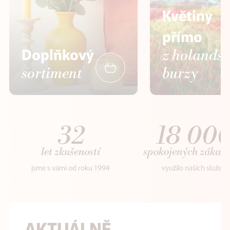
Květiny
přímo
Doplňkový
z holands
sortiment
burzy
32
18 00
let zkušeností
spokojených zákaz
jsme s vámi od roku 1994
využilo našich služeb
AKTUÁLNĚ