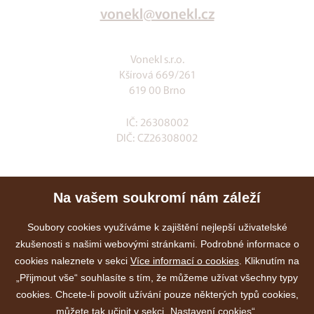
vonekl@vonekl.cz
Vonekl s.r.o.
Kšírová 669/261
619 00 Brno
IČ: 26308002
DIČ: CZ26308002
Klia.cz
Na vašem soukromí nám záleží
E-shop
Služby
Soubory cookies využíváme k zajištění nejlepší uživatelské
zkušenosti s našimi webovými stránkami. Podrobné informace o
Akce
cookies naleznete v sekci
Více informací o cookies
. Kliknutím na
Kontakty
„Přijmout vše“ souhlasíte s tím, že můžeme užívat všechny typy
cookies. Chcete-li povolit užívání pouze některých typů cookies,
můžete tak učinit v sekci „Nastavení cookies“.